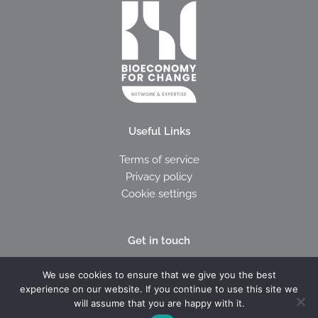
Useful Links
Terms of service
Privacy policy
Cookie settings
Get in touch
I
E
We use cookies to ensure that we give you the best
c
n
experience on our website. If you continue to use this site we
o
v
will assume that you are happy with it.